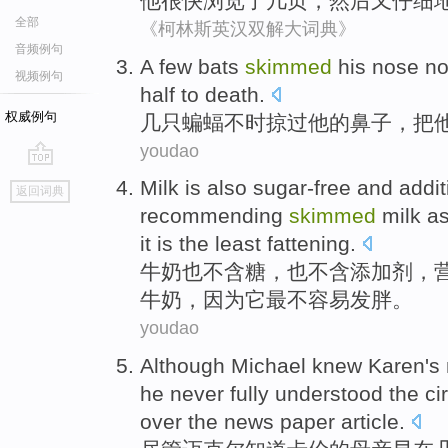
他
很快浏览
了
几页
，
然后又
仔细
全部
《柯林斯英汉双解大词典》
音频例句
A few
bats
skimmed
his
nose
no
视频例句
half to death.
权威例句
几
只蝙蝠
不时掠过
他
的
鼻子
，把
youdao
go
Milk
is also
sugar-free
and
addit
返回词典
top
recommending
skimmed
milk
as
it
is
the least
fattening
.
牛奶
也
不含
糖
，也不含
添加剂
，
牛奶，
因为
它
最
不容易发胖。
youdao
Although
Michael
knew
Karen
's
he
never
fully
understood
the
ci
over
the
news
paper article
.