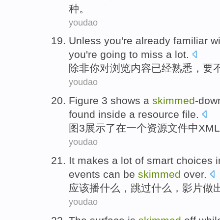
种
。
youdao
Unless
you
're already
familiar w
you
're going
to
miss
a lot
.
除非
你
对
浏览
内容
已经
熟悉
，要
youdao
Figure
3
shows
a
skimmed
-dow
found
inside
a
resource
file.
图
3
展示了
在
一
个资源文件中
XML
youdao
It
makes
a
lot
of
smart
choices 
events can
be
skimmed
over.
应该
播
什么
，跳过什么，影片
做
youdao