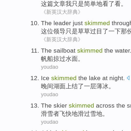
这
篇文章
我
只是
简单地看了看。
《新英汉大辞典》
The leader
just
skimmed
throug
这位
领导
只是
草草
过目
了
一下
那
《新英汉大辞典》
The sailboat
skimmed
the water
帆船
掠过
水面
。
youdao
Ice
skimmed
the lake
at
night
.
晚间
湖面
上结了一层
薄冰
。
youdao
The skier
skimmed
across the
s
滑雪者
飞快地滑过雪地。
youdao