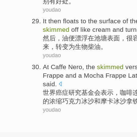
别
有好处
。
youdao
It then
floats
to the
surface
of
th
skimmed
off
like
cream and
tur
然后
，油便
漂浮
在
池塘
表面
，
很
来，
转变
为
生物柴油。
youdao
At
Caffe
Nero
, the
skimmed
ver
Frappe
and
a Mocha Frappe Lat
said
.
世界癌症研究基金会
表示，咖啡
的
浓缩
巧克力
冰沙
和
摩卡
冰沙拿
youdao