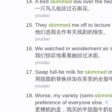
A
bird
skimmed
low
over the
hea
一
只鸟儿
低
掠过
石南花
。
youdao
They
skimmed
me
off to
lecture
他们
选
我
去
作
有关戏剧的报告。
youdao
We
watched
in wonderment
as
我们
惊叹
地
看着
她
掠过
冰面。
youdao
Swap full-fat
milk
for
skimmed
i
用
脱脂奶替换掉加
在
茶
里的
全脂
youdao
Worse
,
my
variety
(
semi-
skimm
preference
of
everyone
else
.
更
糟糕
的
是
，
我
买的半
脱脂
牛奶