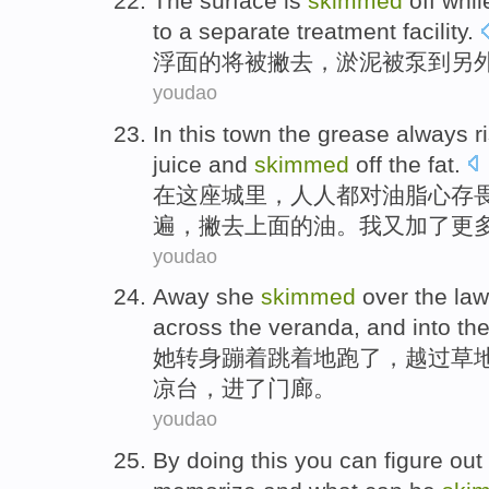
The
surface is
skimmed
off whil
to
a
separate
treatment
facility
.
浮面
的
将被
撇
去，
淤泥
被泵
到
另
youdao
In
this town
the
grease
always r
juice and
skimmed
off
the
fat.
在
这座
城里，人人都
对
油脂
心存
遍，撇去
上面
的油。我又加了更
youdao
Away
she
skimmed
over
the
la
across the
veranda
, and
into
th
她
转身蹦着跳着地
跑了，
越过
草
凉台
，
进
了
门廊
。
youdao
By doing this
you
can
figure out