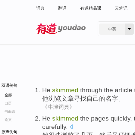
词典
翻译
有道精品课
云笔记
中英
有道 - 网易旗下搜索
双语例句
He
skimmed
through
the article
全部
他
浏览
文章
寻找
自己
的
名字
。
口语
《牛津词典》
书面语
He
skimmed
the
pages
quickly,
论文
carefully
.
原声例句