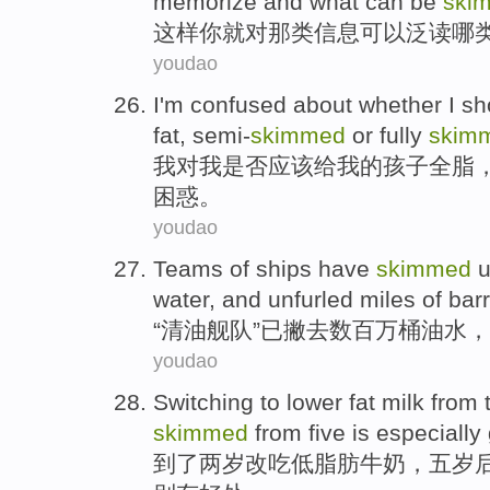
memorize
and
what
can be
ski
这样
你
就
对
那
类
信息
可以
泛读
哪
youdao
I
'm
confused
about
whether
I
sh
fat
,
semi-
skimmed
or
fully
skim
我
对
我
是否
应该
给
我
的
孩子
全脂
困惑
。
youdao
Teams of ships
have
skimmed
water
,
and
unfurled
miles
of
barr
“清油舰队”
已
撇去
数百万
桶
油水
，
youdao
Switching to
lower
fat
milk
from 
skimmed
from
five
is
especially
到了
两
岁
改吃
低
脂肪
牛奶
，
五岁