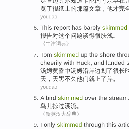
尽管
迈克尔
知道
卡伦
的
母亲
早
在
览
了
报纸
上的那篇
文章
，他才
完
youdao
This
report
has barely
skimmed
报告
对这个
问题
谈得很肤浅
。
《牛津词典》
Tom
skimmed
up the
shore thr
cheerily
with
Huck
, and
landed
s
汤姆
黄昏中
汤姆沿岸边
划
了
很长
天，天黑不久他们就上了岸。
youdao
A bird
skimmed
over
the stream
鸟儿
掠过
溪流
。
《新英汉大辞典》
I
only
skimmed
through
this
arti