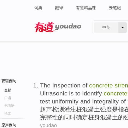
词典
翻译
有道精品课
云笔记
中英
有道 - 网易旗下搜索
双语例句
The
Inspection
of
concrete
stre
全部
Ultrasonic
is
to
identify
concret
口语
test
uniformity
and
integrality
of
书面语
超声
检测
灌注桩
混凝土
强度
是
指
论文
完整性
的
同时
确定
桩
身混凝土的
youdao
原声例句