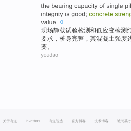
the
bearing
capacity of
single
pi
integrity
is good;
concrete
stren
value
.
现场
静
载
试验检测
和
低
应变
检测
要求
，桩身
完整
，其
混凝土
强度
要。
youdao
关于有道
Investors
有道智选
官方博客
技术博客
诚聘英