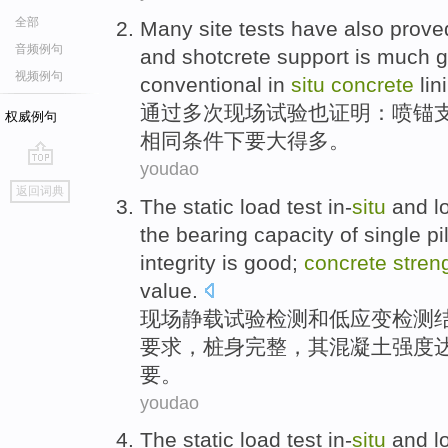
全部
Many
site
tests
have also
prove
音频例句
and
shotcrete
support is
much
g
视频例句
conventional
in
situ
concrete
lin
通过多次
现场
试验
也
证明
：
喷
锚
权威例句
相同条件下
要大
得多
。
youdao
go
返回词典
top
The
static
load
test
in-
situ
and
l
the
bearing
capacity of
single
pi
integrity
is good;
concrete
stren
value
.
现场
静
载
试验检测
和
低
应变
检测
要求
，桩身
完整
，其
混凝土
强度
要。
youdao
The
static
load
test
in-
situ
and
l