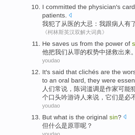
I
committed
the
physician's
card
patients
.
我
犯
了
从医
的大忌：我
跟
病人
有
《柯林斯英汉双解大词典》
He
saves
us
from
the
power
of
s
他
把
我们
从
罪
的
权势
中
拯救
出来
youdao
It
's said
that clichés
are
the wor
to
an
oral
bard
,
they
were
essent
人们
常
说，陈词滥调
是
作家
可能
个
口头
吟游诗人来说
，
它们
是必
youdao
But
what
is
the original
sin
?
但
什么
是
原罪
呢？
youdao