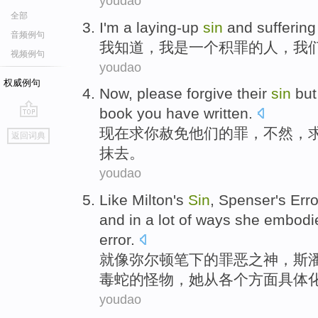
youdao
全部
I
'm
a
laying-up
sin
and
suffering
音频例句
我
知道
，我是
一个
积
罪
的人，
我
视频例句
youdao
权威例句
Now
,
please
forgive
their
sin
bu
book
you
have
written
.
go
现在
求
你
赦免
他们
的
罪
，
不然
，
返回词典
top
抹去。
youdao
Like
Milton
's
Sin
,
Spenser's Erro
and in a lot of
ways
she
embodi
error
.
就像
弥尔顿
笔下
的
罪恶
之神，
斯
毒蛇
的怪物，
她
从各个
方面
具体
youdao