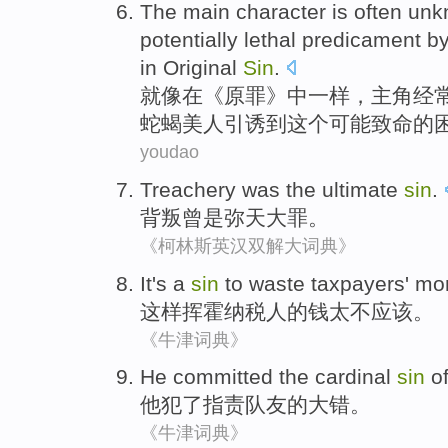
The main character is
often
unk
potentially
lethal
predicament
b
in
Original
Sin
.
就
像
在
《原罪》中一样，主角
经
蛇蝎美人
引诱
到
这个
可能
致命
的
youdao
Treachery
was
the ultimate
sin
.
背叛
曾
是
弥天大罪。
《柯林斯英汉双解大词典》
It
's a
sin
to waste
taxpayers
'
mo
这样
挥霍
纳税人的钱
太不应该
。
《牛津词典》
He
committed
the
cardinal
sin
o
他
犯
了
指责
队友
的
大错
。
《牛津词典》