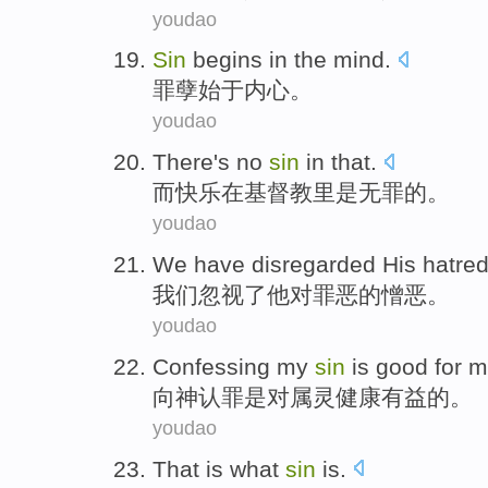
youdao
Sin
begins in
the
mind
.
罪孽
始于
内心
。
youdao
There's
no
sin
in that
.
而快乐
在
基督教里是无罪的。
youdao
We
have disregarded
His
hatre
我们
忽视
了
他
对
罪恶
的
憎恶
。
youdao
Confessing my
sin
is
good
for
m
向神
认罪
是
对
属灵
健康有益
的。
youdao
That
is
what
sin
is
.