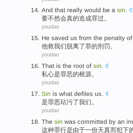
And that
really
would be
a
sin
.
要不然
会
真的
造成
罪过。
youdao
He
saved
us
from
the
penalty
of
他
救
我们
脱离
了
罪
的
刑罚
。
youdao
That
is
the
root
of
sin
.
私心
是
罪恶
的
根源
。
youdao
Sin
is
what defiles
us
.
是
罪恶
玷污
了
我们
。
youdao
The
sin
was
committed
by
an
in
这种
罪行
是
由于
一份
天真而
犯下