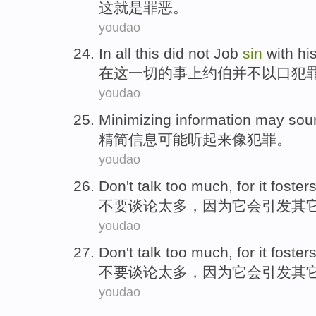
这
就是
罪恶
。
youdao
In
all
this
did not
Job
sin
with
hi
在
这
一切
的事上约
伯
并不
以
口
犯
youdao
Minimizing
information
may
sou
精简
信息
可能
听起来
像
犯罪
。
youdao
Don't
talk
too much
,
for
it
foster
不要
谈论
太多
，
因为
它
会引发
其
youdao
Don't
talk
too much
,
for
it
foster
不要
谈论
太多
，
因为
它
会引发
其
youdao