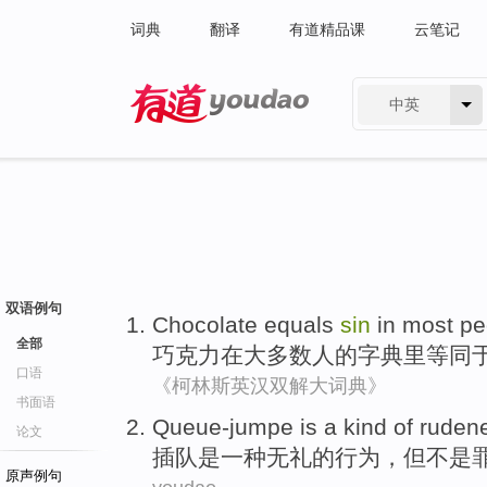
词典
翻译
有道精品课
云笔记
中英
有道 - 网易旗下搜索
双语例句
Chocolate
equals
sin
in
most
pe
全部
巧克力
在
大多数
人
的
字典里
等同
口语
《柯林斯英汉双解大词典》
书面语
Queue-jumpe
is
a
kind of
rudene
论文
插队
是
一
种
无礼
的行为，但不是
原声例句