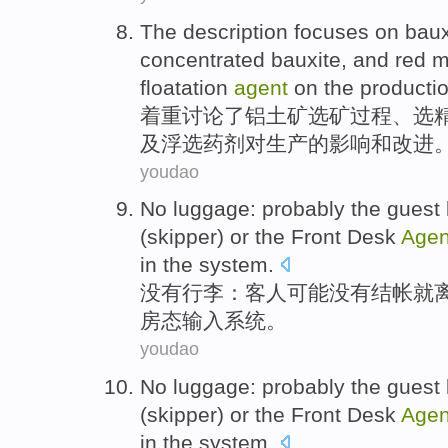
The description
focuses on
baux
concentrated bauxite, and
red
m
floatation
agent
on
the
producti
着重
讨论了
铝土矿
选矿
过程、选
及
浮选
药剂
对
生产
的
影响
和
改进
youdao
No
luggage
:
probably
the guest
(skipper)
or
the Front Desk
Agen
in the
system
.
没有
行李
：
客人
可能
没有
结帐
就
房
态输入
系统
。
youdao
No
luggage
:
probably
the guest
(skipper)
or
the Front Desk
Agen
in the
system
.