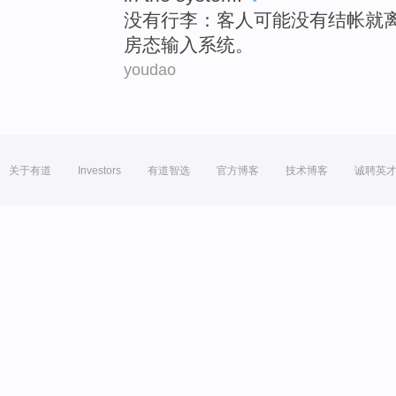
没有
行李
：
客人
可能
没有
结帐
就
房
态输入
系统
。
youdao
关于有道
Investors
有道智选
官方博客
技术博客
诚聘英