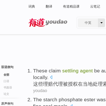
词典
翻译
有道精品课
云笔记
中英
有道 - 网易旗下搜索
双语例句
These
claim
settling
agent
be
a
全部
locally
.
口语
这些
理赔
代理
被
授权
在当地
处理
书面语
youdao
论文
The
starch
phosphate
ester
was 
原声例句