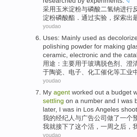
researched
by
experiments
.
采用玉米
淀粉
与
磷酸
二氢钠进行
淀粉磷酸酯．
通过
实验，探索
出
youdao
Uses
:
Mainly
used
as
decoloriz
polishing
powder
for making
gla
ceramic
,
electronic
and
the cata
用途
：
主要
用于
玻璃
脱色
剂
、
澄
于
陶瓷
、
电子
、
化工
催化等
工业
youdao
My
agent
worked out
a
budget
w
settling
on
a number
and
I
was
later
, I was
in
Los Angeles
shoot
我
的
经纪人
与
广告
公司
做了
一
个
我
就
接下了
这个
活
，
一周
之后
，
youdao