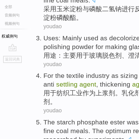
fine
coal
meals.
全部
采用玉米
淀粉
与
磷酸
二氢钠进行
音频例句
淀粉磷酸酯。
视频例句
youdao
权威例句
Uses
:
Mainly
used
as
decoloriz
polishing
powder
for making
gla
用途
：
主要
用于
玻璃
脱色
剂
、
澄
go
返回词典
top
youdao
For
the textile
industry
as
sizing
anti
settling
agent
,
thickening
ag
用于
纺织
工业
作为
上浆
剂
。
乳化
剂。
youdao
The
starch
phosphate
ester was
fine
coal
meals.
The optimum
r