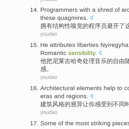
Programmers
with a shred
of
arc
these
quagmires
.
拥有结构性嗅觉
的
程序员
避开了
youdao
He
attributes liberties Nyiregyha
Romantic
sensibility
.
他
把尼莱吉
哈奇
处理
音乐
的自由
感
。
youdao
Architectural
elements
help to
c
eras
and
regions
.
建筑
风格
的
迥异
让
你
感受到不同
youdao
Some
of
the most
striking
piece