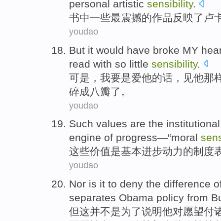
personal
artistic
sensibility
.
书
中
一些
最
震撼
的
作品
反映了
卢卡
youdao
But
it would
have
broke
MY
hear
read with
so
little
sensibility
.
可是
，
我
要是爱
他
的话
，见他
那
碎
成八瓣了。
youdao
Such
values
are
the
institutional
engine
of
progress
—“
moral
sens
这些
价值
是
基本
进步
动力
的
制度
youdao
Nor
is it
to deny
the
difference
o
separates
Obama
policy
from
B
但这并不是为了说明他对愿望付