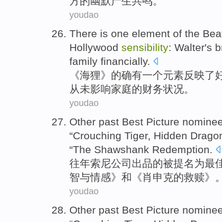
方的幽默
产生共鸣
。
youdao
There is one
element
of
the Bea
Hollywood
sensibility
:
Walter
's
b
family
financially
.
《海狸》
的
确有
一个
元素
反映
了
从未
影响
家庭
的财务状况。
youdao
Other past
Best
Picture
nomine
“Crouching Tiger, Hidden Dragon
“The
Shawshank
Redemption.
往年
索尼
公司出品的被
提名
为
最
智
与
情感
》
和
《
肖申克
的救赎》
youdao
Other past
Best
Picture
nomine