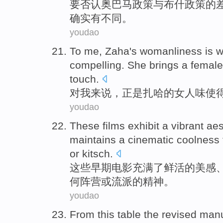
要
否认
奥巴马
政策
与布什政策
的
确实
有不同。
youdao
To
me
,
Zaha
's womanliness is 
compelling
. She brings a
female
touch.
对
我来说
，
正是扎哈
的
女人
味
使
youdao
These
films
exhibit a
vibrant
aes
maintains a cinematic coolness
or
kitsch
.
这些
早期电影
充满了
鲜活
的
美感
何
阵营
或
流派的精神。
youdao
From
this
table
the revised
manu