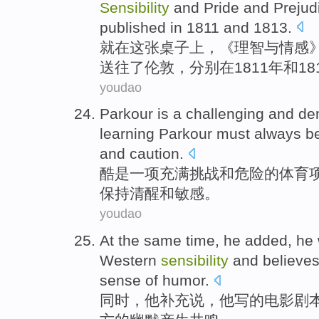
Sensibility
and
Pride
and
Prejud
published
in
1811 and 1813.
就
在
这
张桌子
上，《
理智
与
情感
送往
了
伦敦
，分别
在
1811年和18
youdao
Parkour
is
a
challenging
and
dem
learning
Parkour
must
always
be
and caution.
酷
是
一项
充满挑战
和
危险的体育
保持清醒和
敏感
。
youdao
At the same time
,
he
added
, he
Western
sensibility
and
believes
sense
of
humor.
同时
，
他
补充说
，他
写
的
电影
剧