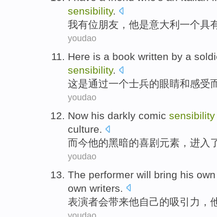
sensibility
.
我
有位
朋友，
他
是
意大利
一个
具
youdao
Here
is
a
book
written
by
a
soldi
sensibility
.
这
是
通过
一
个
士兵
的
眼睛
和
感受
youdao
Now
his
darkly
comic
sensibility
culture
.
而今
他
的
黑暗
的
喜剧元素
，
进入
youdao
The performer
will
bring
his
own
own
writers
.
表演者
会
带来
他
自己
的
吸引力
，
youdao