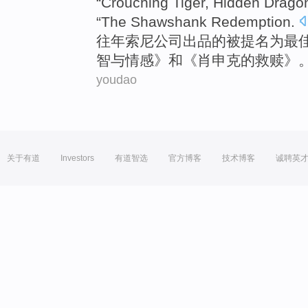
“Crouching Tiger, Hidden Dragon
“The
Shawshank
Redemption.
往年
索尼
公司出品的被
提名
为
最
智
与
情感
》
和
《
肖申克
的救赎》
youdao
关于有道
Investors
有道智选
官方博客
技术博客
诚聘英