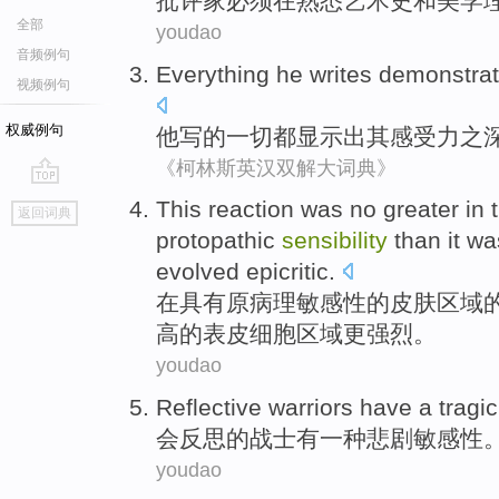
批评家
必须
在
熟悉
艺术史
和
美学
全部
youdao
音频例句
Everything
he
writes
demonstra
视频例句
权威例句
他
写
的
一切都
显示
出
其感受力
之
《柯林斯英汉双解大词典》
go
This
reaction
was no
greater
in
返回词典
top
protopathic
sensibility
than
it w
evolved
epicritic
.
在
具有
原病理
敏感性
的
皮肤
区域
高
的表皮细胞区域更强烈。
youdao
Reflective
warriors
have
a
tragic
会反思
的
战士
有
一种
悲剧
敏感性
youdao