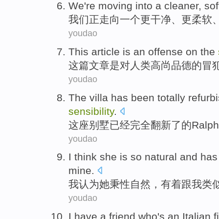
We
're
moving into
a
cleaner
,
sof
我们
正
走向
一个
更干净
、
更柔软
youdao
This
article
is
an offense
on
the
这
篇文章
是
对
人类
高尚品德
的
冒
youdao
The villa
has been
totally
refurb
sensibility
.
这座
别墅
已经
完全
翻新
了的
Ralph
youdao
I
think
she
is so
natural
and
has
mine
.
我
认为
她
秉性
自然
，
有着
跟
我
类
youdao
I
have a friend
who
's
an
Italian
f