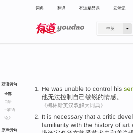
词典
翻译
有道精品课
云笔记
中英
有道 - 网易旗下搜索
双语例句
He
was unable to
control
his
sen
全部
他
无法
控制
自己
敏锐
的情感。
口语
《柯林斯英汉双解大词典》
书面语
It is
necessary
that a critic
deve
论文
familiarity with
the history
of
art
原声例句