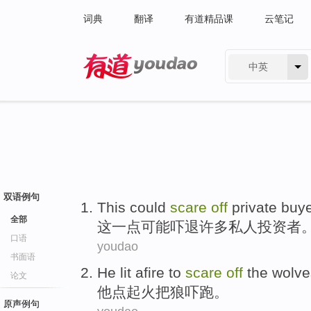
词典
翻译
有道精品课
云笔记
中英
有道 - 网易旗下搜索
双语例句
This
could
scare
off
private
buy
全部
这
一点可能
吓
退许多
私人
投资者
口语
youdao
书面语
He
lit afire
to
scare
off
the
wolve
论文
他
点
起火
把
狼
吓跑
。
原声例句