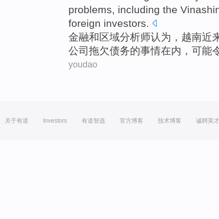
problems
,
including
the Vinashi
foreign
investors
.
金融
和
区域
分析师
认为
，
越南
近
公司拖欠债务的事情在内，
可能
youdao
关于有道
Investors
有道智选
官方博客
技术博客
诚聘英