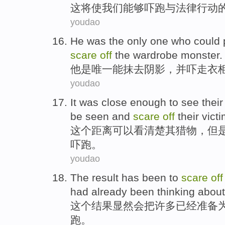
这
将
使
我们
能够
吓跑
与
法律
行动
youdao
He
was
the
only
one
who
could
scare
off
the
wardrobe
monster
.
他
是
唯一
能
抹去
阴影
，
并
吓
走
衣
youdao
It
was
close
enough
to
see
their
be
seen
and
scare
off
their
victi
这个
距离
可以
看清楚
其
猎物
，
但
吓跑
。
youdao
The
result
has been to
scare
off
had
already been thinking about 
这个
结果
显然会把
许多已经
准备
跑
。