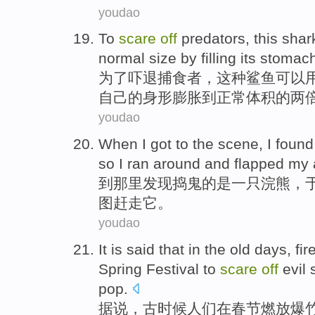
youdao
To
scare
off
predators
,
this
shar
normal
size
by
filling its stomac
为了
吓
退
捕食者
，
这种
鲨鱼
可以
自己
的
身形
膨胀
到
正常
体积
的
两
youdao
When
I
got
to
the
scene
, I
found
so
I ran around
and
flapped
my 
到
那里
发现
捣鬼的
是
一
只
浣熊
，
图
赶走
它。
youdao
It is said that
in
the old days,
fi
Spring
Festival
to
scare
off
evil 
pop.
据说
，古时候人们
在
春节
燃放
爆