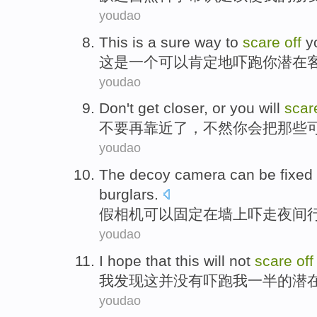
youdao
This
is
a
sure
way to
scare
off
y
这
是
一个
可以肯定
地
吓跑
你
潜在
youdao
Don't
get closer
,
or
you
will
sca
不要
再
靠近
了，
不然
你
会
把
那些
youdao
The decoy
camera
can be
fixed
burglars
.
假
相机
可以
固定
在
墙上
吓走
夜间
youdao
I
hope that
this
will not
scare
off
我
发现
这
并
没有
吓跑
我
一半
的
潜
youdao