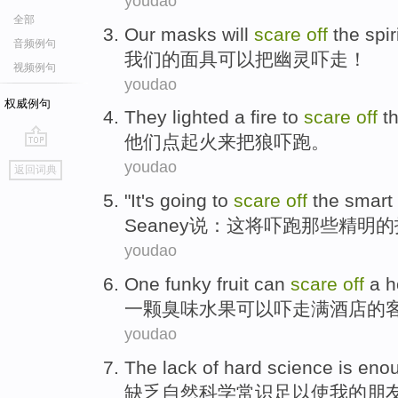
youdao
全部
Our
masks
will
scare
off
the
spir
音频例句
我们
的
面具
可以
把幽灵
吓
走！
视频例句
youdao
权威例句
They
lighted a fire
to
scare
off
t
他们
点
起火
来
把
狼
吓跑
。
go
youdao
返回词典
top
"
It
's
going to
scare
off
the
smart
Seaney
说
：
这
将
吓跑
那些
精明
的
youdao
One
funky
fruit
can
scare
off
a
h
一
颗臭味
水果
可以
吓
走
满
酒店
的
youdao
The
lack of
hard science
is eno
缺乏
自然
科学常识
足以
使我的朋