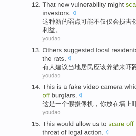
That
new
vulnerability
might
sc
investors
.
这种
新的
弱点
可能
不仅仅
会损害
利益。
youdao
Others
suggested
local
resident
the rats
.
有人
建议
当地
居民
应该
养
猫
来
吓
youdao
This
is
a
fake
video camera
whi
off
burglars
.
这
是
一个
假
摄像机
，
你
放在墙上
youdao
This
would
allow
us
to
scare
off
threat
of
legal
action
.