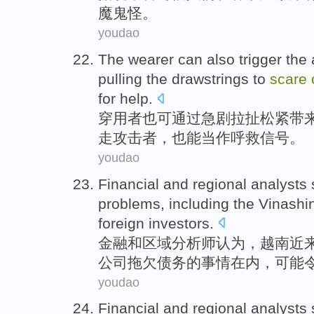
魔鬼怪
。
youdao
The wearer
can
also
trigger
the 
pulling the
drawstrings
to
scare
for help
.
穿
用者
也
可
通过
急剧
拉扯
松紧
带
走攻击者，也能当作呼救信号。
youdao
Financial
and
regional
analysts
problems
,
including
the Vinashi
foreign
investors
.
金融
和
区域
分析师
认为
，
越南
近
公司拖欠债务的事情在内，
可能
youdao
Financial
and
regional
analysts