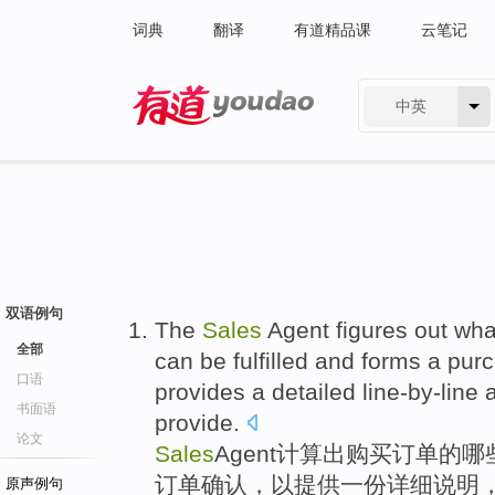
词典
翻译
有道精品课
云笔记
中英
有道 - 网易旗下搜索
双语例句
The
Sales
Agent
figures
out
wha
全部
can
be
fulfilled
and
forms a
pur
口语
provides
a
detailed
line-by-line
书面语
provide
.
论文
Sales
Agent
计算
出
购买
订单
的
哪
订单
确认
，
以提供
一
份
详细
说明
原声例句