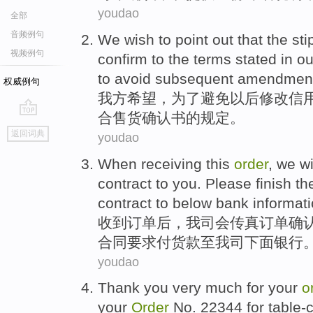
youdao
全部
音频例句
We
wish to
point out that the
sti
视频例句
confirm
to the
terms
stated in o
to
avoid
subsequent
amendmen
权威例句
我方
希望
，
为了
避免
以后
修改
信
合
售货确认书
的规定。
go
返回词典
youdao
top
When receiving
this
order
,
we
wi
contract
to
you
.
Please
finish t
contract
to
below
bank
informati
收到
订单
后，
我司
会
传真订单
确
合同
要求付
货款
至我司
下面
银行
youdao
Thank
you
very much for your
o
your
Order
No
. 22344 for table-