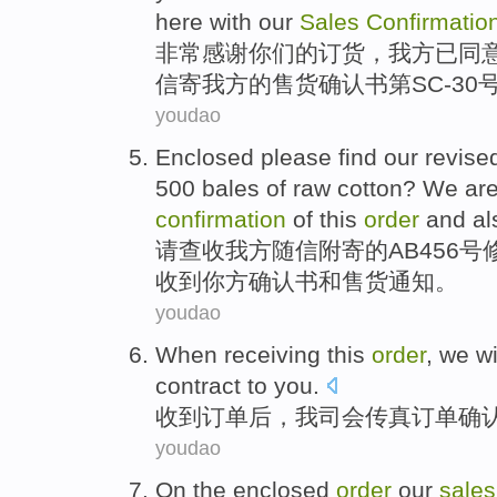
here with our
Sales
Confirmatio
非常感谢
你们
的
订货
，
我方
已
同
信
寄我方的售货
确认书
第SC-3
youdao
Enclosed
please
find our
revise
500
bales
of raw cotton? We
are
confirmation
of
this
order
and
al
请
查收我方随信
附寄
的
AB456
号
收到
你
方
确认书
和
售货
通知
。
youdao
When receiving
this
order
,
we
wi
contract
to
you
.
收到
订单
后，
我司
会
传真
订单
确
youdao
On
the enclosed
order
our
sale