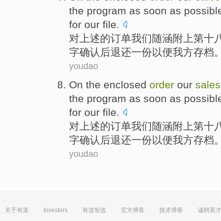
the program
as soon as possibl
for
our
file
.
对
上述
的
订单
我们
随涵附上第十
字
确认
后退还
一
份
以便我方存档
youdao
On
the enclosed
order
our
sale
the program
as soon as possibl
for
our
file
.
对
上述
的
订单
我们
随涵附上第十
字
确认
后退还
一
份
以便我方存档
youdao
关于有道
Investors
有道智选
官方博客
技术博客
诚聘英