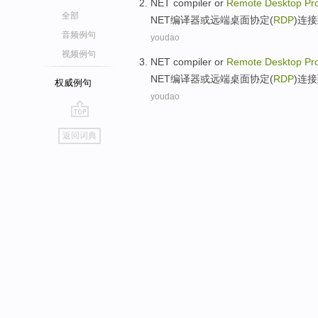
NET
compiler
or
Remote
Desktop
Pr
全部
NET
编译器
或
远端
桌面
协定
(
RDP
)连
音频例句
youdao
视频例句
NET
compiler
or
Remote
Desktop
Pr
NET
编译器
或
远端
桌面
协定
(
RDP
)连
权威例句
youdao
go
返回词典
top