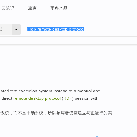
云笔记
惠惠
更多产品
英
ated
test
execution
system
instead
of
a
manual
one,
a
direct
remote
desktop
protocol
(
RDP
)
session
with
行
系统
，
而不是
手动
系统，
所以参与者
仅需
建立
与
正运行
的
实