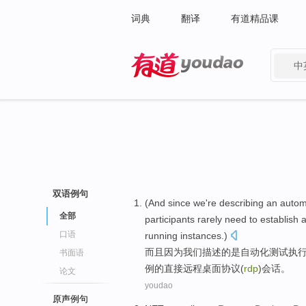
词典
翻译
有道精品课
中
有道 - 网易旗下搜索
双语例句
(
And
since
we
're
describing
an
autom
全部
participants
rarely need
to
establish 
口语
running
instances
.)
而且
因为
我们
描述
的
是
自动化
测试
执
书面语
例
的
直接
远程
桌面
协议
(
rdp
)
会话
。
论文
youdao
原声例句