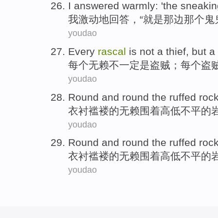
I
answered
warmly
: 'the
sneakin
我
激动地
回答
，“就是那边那个
鬼
youdao
Every
rascal
is
not a
thief
, but a
每个
无赖
不一定是
盗贼
；每个盗
youdao
Round and round the ruffed
roc
衣衬
褴褛
的
无赖
围着
高低不平的
youdao
Round and round the ruffed
roc
衣衬
褴褛
的
无赖
围着
高低不平的
youdao