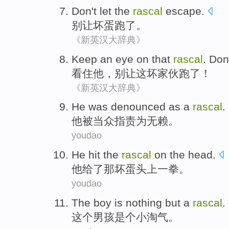
Don't
let
the
rascal
escape
.
别
让
坏蛋
跑了。
《新英汉大辞典》
Keep
an
eye
on
that
rascal
.
Don
看
住
他
，
别
让
这
坏家伙
跑
了！
《新英汉大辞典》
He
was
denounced
as
a
rascal
.
他
被
当众指责
为
无赖
。
youdao
He
hit
the
rascal
on the
head
.
他
给了
那
坏蛋头上一拳。
youdao
The
boy
is nothing but a
rascal
.
这个
男孩
是个小淘气
。