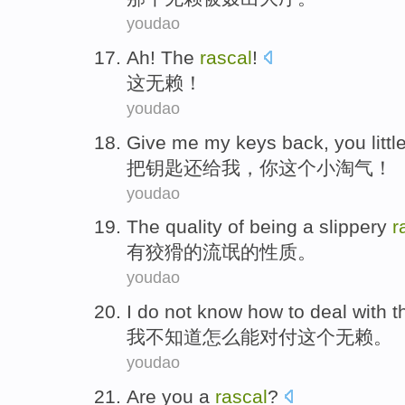
youdao
Ah!
The
rascal
!
这
无赖
！
youdao
Give
me my
keys
back
,
you
litt
把
钥匙
还给
我
，
你
这个
小淘气
！
youdao
The
quality
of
being a slippery
r
有狡猾
的
流氓
的
性质
。
youdao
I
do not
know
how
to
deal with
t
我
不
知道
怎么
能
对付
这个
无赖
。
youdao
Are
you
a
rascal
?