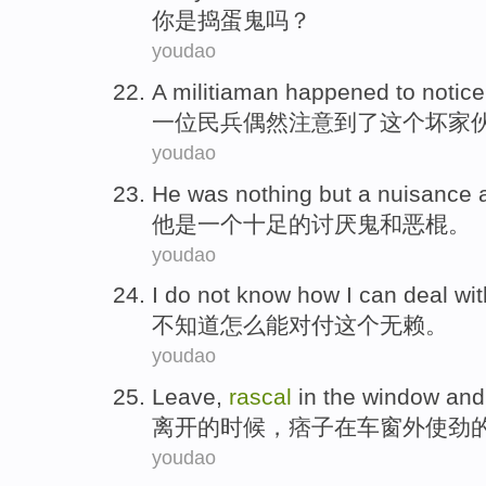
你
是
捣蛋鬼
吗？
youdao
A
militiaman
happened
to notice
一
位民兵
偶然
注意
到了
这个
坏家
youdao
He
was
nothing but a
nuisance
他
是
一个
十足的
讨厌
鬼
和
恶棍。
youdao
I do not
know
how I
can
deal wit
不
知道
怎么
能
对付
这个
无赖
。
youdao
Leave
,
rascal
in
the window
and
离开
的时候，
痞子
在
车窗
外使劲
youdao