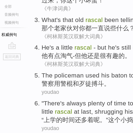
过来
，
你
这个小
坏蛋
！
全部
《牛津词典》
音频例句
What's
that
old
rascal
been
telli
视频例句
那个
老
家伙对
你
都一直
说
些
什么
权威例句
《柯林斯英汉双解大词典》
He
's a little
rascal
-
but
he
's still
go
他
有点
淘气
-
但
他
还是
很
有趣
的。
返回词典
top
《柯林斯英汉双解大词典》
The policeman
used
his
baton
t
警察
用
警棍
和歹徒
搏斗
。
youdao
"
There's always plenty
of
time
t
little
rascal
at last
,
shrugging
his
“
上学
的
时间
还
多
着呢。”
这个
小
捣
youdao