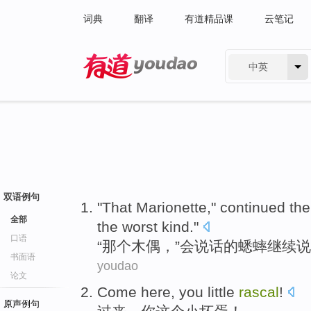
词典
翻译
有道精品课
云笔记
中英
有道 - 网易旗下搜索
双语例句
"
That
Marionette
,"
continued
th
全部
the worst
kind."
口语
“
那个
木偶
，”
会说话
的
蟋蟀
继续说
书面语
youdao
论文
Come here
,
you
little
rascal
!
原声例句