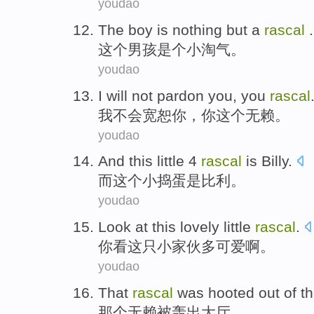
youdao
The
boy
is nothing but a
rascal
.
这个
男孩
是个小淘气
。
youdao
I
will not
pardon
you
, you
rascal
我
不会
宽恕
你
，你
这个无赖
。
youdao
And
this
little
4
rascal
is
Billy
.
而
这个
小
捣蛋
是
比利
。
youdao
Look at
this
lovely
little
rascal
.
你
看
这
只
小家伙
多可爱啊
。
youdao
That
rascal
was
hooted
out of
th
那个
无赖
被
轰
出
大厅。