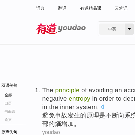
词典
翻译
有道精品课
云笔记
中英
有道 - 网易旗下搜索
双语例句
The
principle
of
avoiding
an acc
全部
negative
entropy
in order to
dec
口语
in the
inner
system
.
书面语
避免
事故
发生
的
原理
是
不断
向
系
论文
部
的熵
增加
。
youdao
原声例句