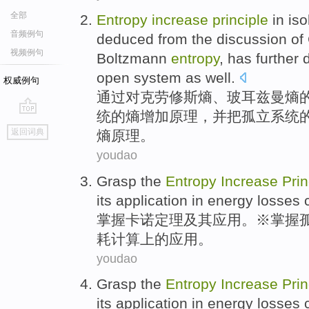
全部
Entropy
increase
principle
in
iso
音频例句
deduced
from
the
discussion
of
视频例句
Boltzmann
entropy
, has
further
d
open
system
as
well.
权威例句
通过对克
劳
修斯
熵
、
玻
耳兹曼熵
统
的熵
增加
原理
，
并
把孤立系统
go
返回词典
熵原理。
top
youdao
Grasp
the
Entropy
Increase
Prin
its
application
in
energy
losses
掌握
卡诺定理
及其
应用
。※掌握
耗
计算
上的应用。
youdao
Grasp
the
Entropy
Increase
Prin
its
application
in
energy
losses