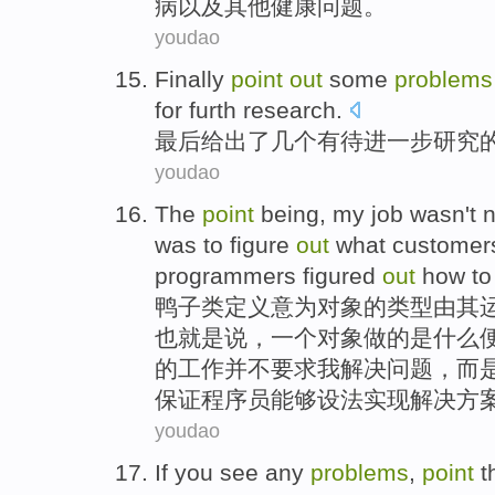
病
以及
其他
健康问题。
youdao
Finally
point
out
some
problems
for furth
research
.
最后
给出了
几个
有待
进一步研究
youdao
The
point
being,
my
job
wasn
't
was
to figure
out
what
customer
programmers
figured
out
how
t
鸭子
类定义意为对象的
类型
由其
也就是说，一个对象
做
的
是
什么
的
工作
并不
要求
我
解决
问题
，
而
保证程序员能够设法实现解决方
youdao
If
you
see
any
problems
,
point
t