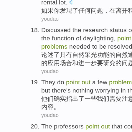
rental lot
.
如果
你
发现了
任何
问题
，在离开
youdao
Discussed
the
research
status
o
the
function
of
daylighting
,
poin
problems
needed
to be
resolved
论述
了
具有自然采光
功能
的
自然
的
应用场合
和
进一步
要
研究的
问
youdao
They
do
point
out
a
few
problem
but
there's nothing worrying
in t
他们
确实
指出
了
一些
我们
需要
注
内容。
youdao
The professors
point
out
that
co