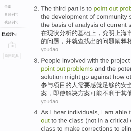
全部
The third part is to
point
out
pro
音频例句
the
development
of
community
视频例句
the
basis
of
analysis
of
current s
在
现状
分析
的
基础
上，究
明上海
权威例句
的
问题
，
并
就查找
出
的
问题阐释
youdao
go
返回词典
top
People
involved with
the
project
point
out
problems
and
the
poten
solution
might
go against
how o
参与
项目
的
人
需要
感觉
足够
的
安
案，
即使
解决
方案
可能
不利于
其
youdao
As
I
hear
individuals
, I am
able
t
out
to
the
class
(
not
in a
critical
class to
make
corrections
to eli