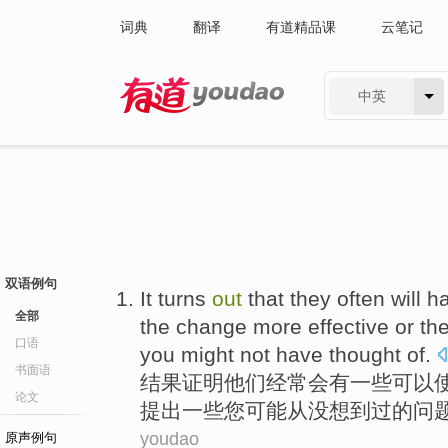
词典
翻译
有道精品课
云笔记
中英
有道 - 网易旗下搜索
双语例句
It turns
out
that
they
often
will
h
全部
the
change more
effective
or
th
口语
you
might
not have thought
of
.
书面语
结果
证明
他们
经常
会
有
一些
可以
论文
提出一些
您
可能
从没
想到过的
问
youdao
原声例句