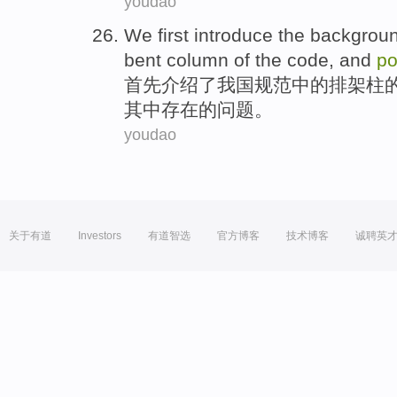
youdao
We first
introduce
the
backgrou
bent
column
of
the
code
,
and
po
首先
介绍
了
我国
规范
中的
排架
柱
其中
存在
的
问题。
youdao
关于有道
Investors
有道智选
官方博客
技术博客
诚聘英