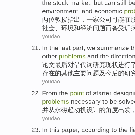
the stock
market
,
but
can still
b
environment
,
and
economic
pro
两
位教授
指出
，
一家公司
可能
在
社会
、
环境
和
经济
问题而备受诟
youdao
In the last
part, we
summarize
t
other
problems
and
the
directio
论文
最后对借代词研究现状进行
存在
的
其他
主要问题
及
今后
的
研
youdao
From
the
point
of
starter
design
problems
necessary to be solve
并
从
永磁
起动机
设计
的
角度
出发
youdao
In this paper
, according
to
the
f