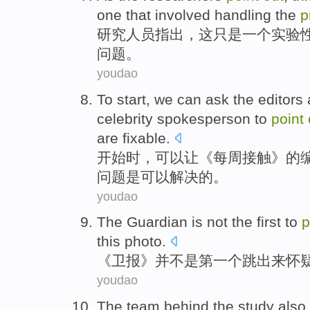
one that involved handling the
p
研究人员
指出
，
这
只是
一个
实验
问题
。
youdao
To start
,
we can
ask
the
editors
celebrity spokesperson
to
point
are
fixable
.
开始
时，
可以
让
《每周
接触
》的
问题
是
可以解决的。
youdao
The
Guardian
is not
the first
to
p
this
photo
.
《
卫报
》
并
不是
第一
个跳出
来
怀
youdao
The
team
behind the study
also