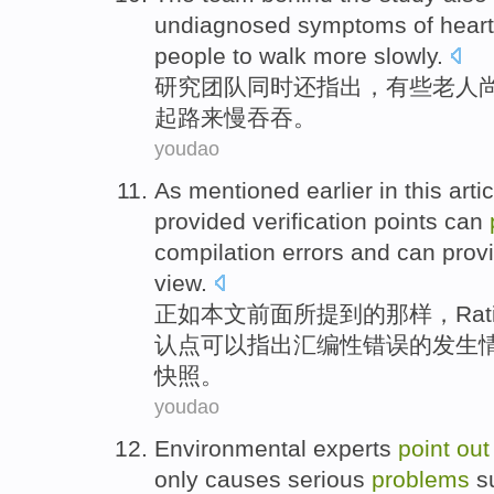
undiagnosed
symptoms
of
heart
people to
walk
more
slowly
.
研究团队
同时
还
指出
，
有些老人
起路
来慢吞吞
。
youdao
As
mentioned
earlier in
this arti
provided
verification
points
can
compilation
errors
and
can
prov
view
.
正如
本文
前面所
提到
的
那样，
Rat
认
点
可以
指出
汇编性
错误
的
发生
快照。
youdao
Environmental
experts
point
out
only
causes
serious
problems
s