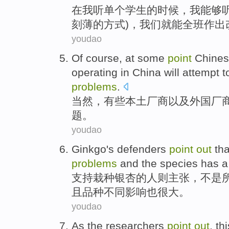
在
我
听
单个学生
的时候，我
能够
刻薄
的
方式
)，
我们
就
能
全班
作出
youdao
Of course
, at
some
point
Chine
operating in China
will
attempt t
problems
.
当然
，
有些
本土
厂商
以及
外国
厂
题
。
youdao
Ginkgo
's
defenders
point
out
th
problems
and
the
species
has
a
支持栽种
银杏
的
人则主张
，
不是
且
品种不同影响
也
很大。
youdao
As the
researchers
point
out
,
thi