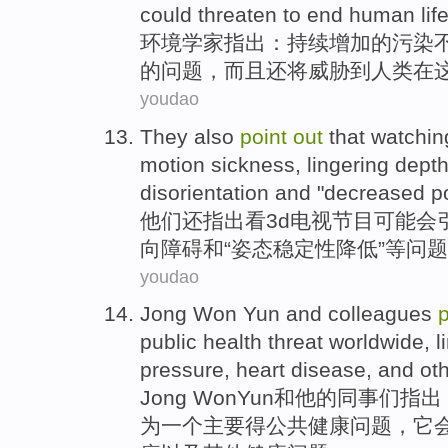
could
threaten
to
end human
lif
环境
学家
指出
：
持续增加
的
污染
的
问题
，
而且
还
将
威胁
到
人类
在
youdao
They
also
point
out
that
watchin
motion sickness
,
lingering
dept
disorientation
and
"
decreased
p
他们
还
指出
看
3
d电视
节目
可能会
向障碍
和
“
姿态
稳定性
降低
”等
问题
youdao
Jong
Won
Yun
and
colleagues
public
health
threat
worldwide
,
l
pressure
,
heart
disease
,
and
ot
Jong
Won
Yun
和
他的
同事
们
指出
为
一个
主要
得公共
健康
问题，它