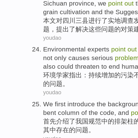
Sichuan province
, we
point
out
grain cultivation and
the
Sugges
本文
对
四川
三
县
进行
了
实地
调查
题
，
提出
了
解决
这些
问题
的
对策
youdao
Environmental
experts
point
out
not
only
causes
serious
proble
also could threaten to end human
环境
学家
指出
：
持续
增加的
污染
的
问题
。
youdao
We first
introduce
the
backgrou
bent
column
of
the
code
,
and
po
首先
介绍
了
我国
规范
中的
排架
柱
其中
存在
的
问题。