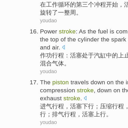
在
工作
循环
的
第三个
冲程
开始
，
旋转了
一整周。
youdao
Power
stroke
: As the fuel is
com
the
top of
the
cylinder the spark
and air.
作
功
行程
：
活塞
处于汽缸
中的
上
混合气体。
youdao
The
piston
travels
down
on the
compression
stroke
, down on t
exhaust
stroke
.
进气
行程
，
活塞
下行；
压缩
行程
行
；
排气
行程，活塞上行。
youdao