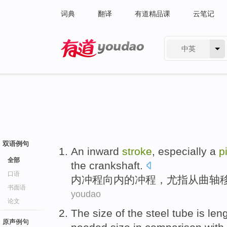
词典
翻译
有道精品课
云笔记
中英
有道 - 网易旗下搜索
双语例句
An inward
stroke
,
especially
a
p
全部
the crankshaft
.
口语
内
冲程
向内的冲程，
尤
指
从
曲轴
书面语
youdao
论文
The
size
of the steel
tube
is
len
原声例句