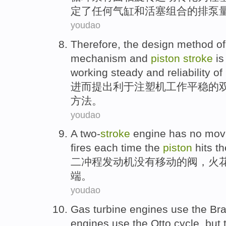
定了
任何
气缸
和
活塞
组合
的排泵
youdao
Therefore
, the
design
method
of
mechanism
and
piston
stroke
i
working
steady
and reliability of
进而
提出
利于
注塑机
工作
平稳
的
方法
。
youdao
A two-
stroke
engine
has no
mov
fires
each time
the
piston
hits
t
二
冲程
发动机
没有
移动
的
阀
，
火
端
。
youdao
Gas turbine
engines
use
the
Bra
engines use the Otto
cycle
,
but