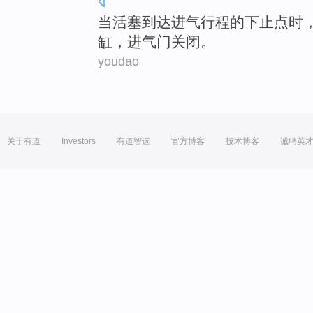
当
活塞
到达
进气
行程
的
下
止点时
缸，进
气门
关闭
。
youdao
关于有道
Investors
有道智选
官方博客
技术博客
诚聘英