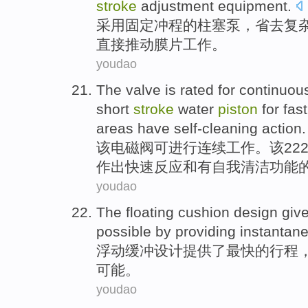
stroke
adjustment
equipment
.
采用
固定
冲程
的
柱
塞
泵
，
省去
复
直接
推动
膜片
工作。
youdao
The
valve
is rated
for continuou
short
stroke
water
piston
for
fast
areas
have
self-cleaning
action.
该
电磁
阀
可
进行
连续
工作
。该22
作出
快速
反应
和
有
自我清洁功能
youdao
The floating
cushion
design
giv
possible
by
providing
instantan
浮动
缓冲
设计
提供
了
最快
的
行程
可能
。
youdao