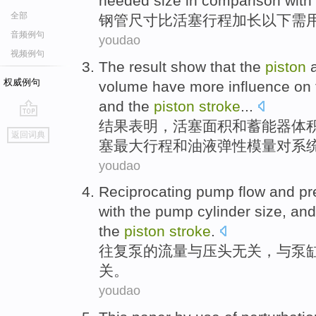
needed
size
in comparison with
全部
钢管
尺寸
比
活塞
行程
加长
以下
需
音频例句
youdao
视频例句
The result
show that
the
piston
权威例句
volume
have more
influence
on 
and
the
piston
stroke
...
结果
表明
，
活塞
面积
和
蓄能器
体
go
返回词典
top
塞最大行程和油液弹性模量对系
youdao
Reciprocating
pump
flow
and
pr
with
the pump
cylinder
size
,
and
the
piston
stroke
.
往复
泵
的
流量
与
压
头
无关
，
与
泵
关。
youdao