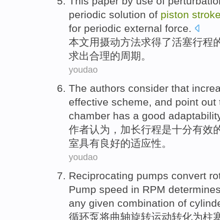
This paper
by use
of
perturbatio
periodic
solution
of
piston
strok
for
periodic
external
force.
本文
用
摄动
方法
求得
了
活塞
行程
求出
合理
的周期。
youdao
The authors
consider
that incre
effective
scheme
, and
point out 
chamber
has a
good
adaptabilit
作者
认为
，加长
行程
是
十分
有效
室
具有
良好
的
适应性
。
youdao
Reciprocating
pumps
convert ro
Pump
speed
in
RPM
determine
any given
combination
of
cylind
循环
泵
将
曲轴
旋转
运动
转化为柱