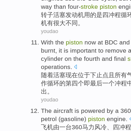
way than
four-
stroke
piston
engi
转子
活塞
发动机
用
的
是四
冲程
循
机有
很大
不同
。
youdao
With
the
piston
now
at BDC
an
burnt
, it
is
important
to
remove
a
cylinder
on
the fourth
and final
s
operations.
随着
活塞
现在
位于
下止点且
所有
作循环
的
第四
个即
最后
一个
冲程
出
。
youdao
The aircraft
is
powered
by
a
360
petrol (
gasoline
)
piston
engine
.
飞机
由
一台
360
马力
风冷
、
四冲