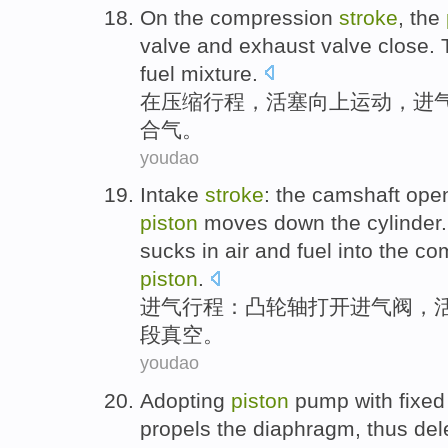
On
the
compression
stroke
, the
valve
and
exhaust
valve
close
.
fuel mixture
.
在
压缩
行程
，
活塞
向上
运动，
进
合气
。
youdao
Intake
stroke
:
the camshaft
ope
piston
moves
down
the
cylinder
sucks
in
air and fuel into the 
piston
.
进气
行程
：
凸轮轴
打开
进
气阀
，
段
真空
。
youdao
Adopting
piston
pump
with
fixed
propels
the diaphragm
,
thus del