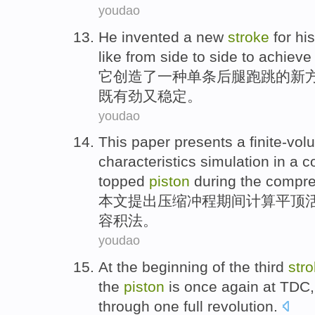
youdao
He
invented
a
new
stroke
for hi
like
from
side
to side to achiev
它
创造了
一种
单条
后腿
跑跳的
新
既
有劲
又
稳定
。
youdao
This paper
presents
a finite-vo
characteristics
simulation
in
a c
topped
piston
during
the
compre
本文
提出
压缩
冲程
期间
计算
平顶
容积
法
。
youdao
At
the
beginning
of
the
third
str
the
piston
is
once again
at TDC
through one full revolution
.