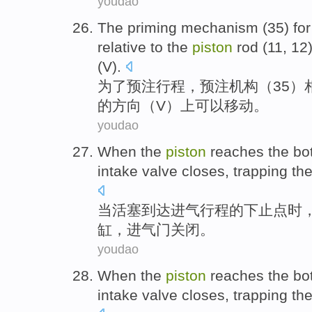
youdao
The
priming
mechanism
(
35
)
for
relative
to the
piston
rod (
11
,
12
(
V
).
为了
预
注
行程
，预注
机构
（
35
）
的
方向
（
V
）上可以
移动
。
youdao
When
the
piston
reaches
the
bo
intake
valve
closes
, trapping th
当
活塞
到达
进气
行程
的
下
止点时
缸，进
气门
关闭
。
youdao
When
the
piston
reaches
the
bo
intake
valve
closes
, trapping th