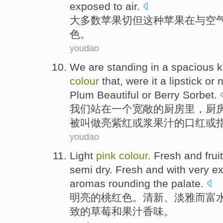
exposed
to
air
.
大多数
苹果
切但
这种
苹果
在
与
空
色
。
youdao
We
are
standing
in
a
spacious
k
colour
that,
were
it
a
lipstick
or
n
Plum Beautiful
or
Berry Sorbet.
我们
站
在
一
个
宽敞
的
厨房
里，厨
被叫做
亮紫红
或
浆果汁的
口红
或
youdao
Light
pink
colour
.
Fresh
and
frui
semi dry. Fresh and
with
very e
aromas rounding the palate
.
明亮
的
桃红色
。
清新
、
淡雅而富
致
的
草莓
和
果汁
香味
。