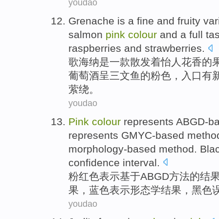
youdao
Grenache
is
a
fine and
fruity
var
salmon
pink
colour
and a full
ta
raspberries
and
strawberries
.
歌海纳
是
一
款散发着怡人
花香
的
葡萄酒呈
三文鱼
的
粉色
，入口
有
萦绕。
youdao
Pink
colour
represents
ABGD-ba
represents
GMYC-based
metho
morphology-based method
.
Bla
confidence
interval
.
粉红色
表示
基于ABGD
方法
的结
果，
蓝色
表示
形态学
结果，
黑色
youdao