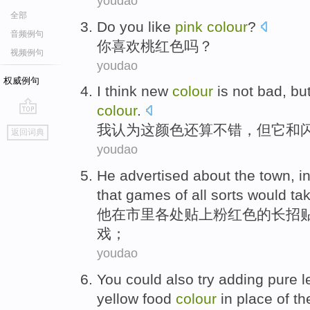
youdao
全部
Do you
like
pink
colour
?
音频例句
你
喜欢
桃红色
吗？
视频例句
youdao
权威例句
I
think
new
colour
is not
bad
,
bu
colour
.
go
我
认为
这颜色
还
算
不错
，
但
它
和
返回词典
top
youdao
He
advertised
about
the town, i
that
games
of
all sorts
would
ta
他
在市里
各处
贴上
粉红色
的
长
招
戏
；
youdao
You
could
also
try
adding
pure
l
yellow
food
colour
in place of
th