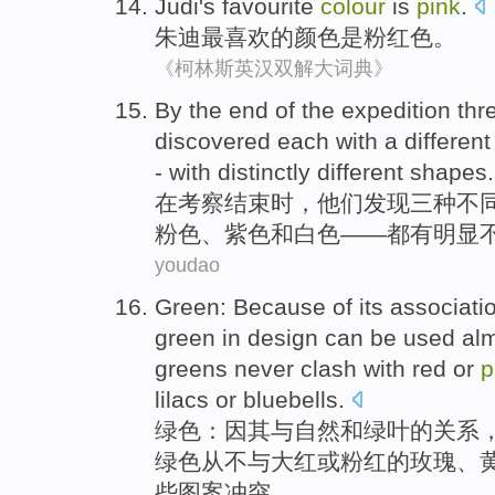
Judi
's favourite
colour
is
pink
.
朱迪
最
喜欢的
颜色
是
粉红色。
《柯林斯英汉双解大词典》
By
the
end
of the
expedition
thr
discovered
each with
a differen
-
with
distinctly
different
shapes
.
在
考察
结束时
，
他们
发现
三种
不
粉色
、
紫色
和
白色
——都
有
明显
youdao
Green
:
Because of
its
associati
green in
design
can be
used
alm
greens
never
clash with
red
or
p
lilacs
or
bluebells
.
绿色
：
因
其
与
自然
和
绿叶
的
关系
绿色
从不
与
大红
或
粉红的
玫瑰
、
些图案冲突
。