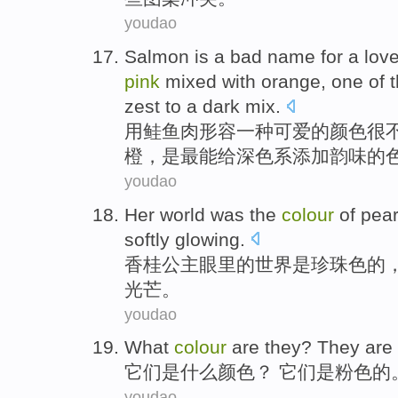
youdao
Salmon
is
a
bad name for a
love
pink
mixed with orange
,
one
of 
zest
to
a dark
mix.
用鲑鱼肉形容
一种
可爱的
颜色
很
橙
，是
最
能给深色系
添加
韵味
的
youdao
Her
world
was
the
colour
of
pear
softly
glowing
.
香桂公主眼里
的
世界
是
珍珠
色
的
光芒
。
youdao
What
colour
are
they
? They are
它们
是
什么
颜色
？ 它们是
粉色的
youdao