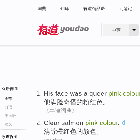
词典
翻译
有道精品课
云笔记
中英
有道 - 网易旗下搜索
双语例句
His
face was a
queer
pink
colou
全部
他
满脸
奇怪
的
粉红色
。
口语
《牛津词典》
书面语
Clear
salmon
pink
colour
.
论文
清除
橙红色
的
颜色
。
原声例句