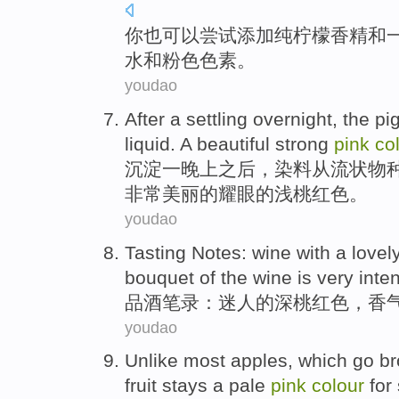
你
也
可以
尝试
添加
纯
柠檬
香精
和
水和
粉色
色素
。
youdao
After
a
settling
overnight
,
the pi
liquid.
A beautiful
strong
pink
co
沉淀
一晚上
之后
，
染料
从
流状物
非常
美丽的耀眼
的
浅桃红色
。
youdao
Tasting
Notes
: wine with a
lovel
bouquet
of
the wine is very inte
品酒
笔录
：
迷人的
深
桃红色
，
香
youdao
Unlike most
apples
,
which
go br
fruit
stays
a
pale
pink
colour
for