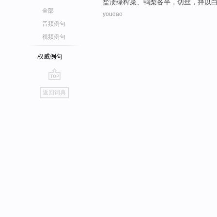
盐渍
绿
榨菜
、
鸭梨
各半，
切丝
，
拌
以
全部
youdao
音频例句
视频例句
权威例句
go
返回词典
top