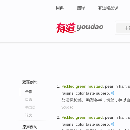
词典
翻译
有道精品课
中
有道 - 网易旗下搜索
双语例句
Pickled
green
mustard
,
pear in
half,
全部
raisins
, color taste
superb
.
口语
盐渍
绿
榨菜
、
鸭梨
各半，
切丝
，
拌
以
书面语
youdao
论文
Pickled
green
mustard
,
pear in
half,
raisins
, color taste
superb
.
原声例句