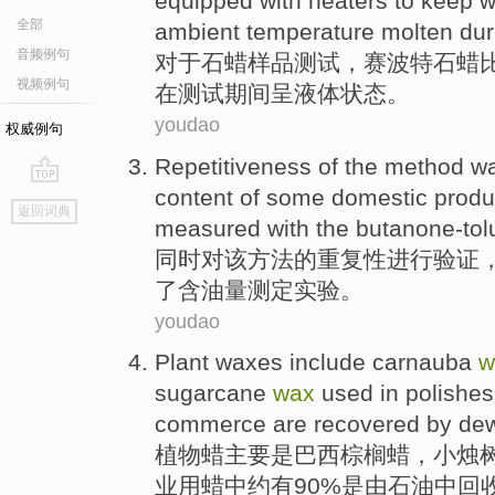
equipped with
heaters
to
keep
w
全部
ambient temperature molten
dur
音频例句
对于
石蜡
样品
测试
，
赛
波特石蜡
视频例句
在
测试
期间
呈
液体
状态。
youdao
权威例句
Repetitiveness
of
the
method
w
content
of
some
domestic
produ
go
返回词典
top
measured
with
the butanone-to
同时
对该
方法
的
重复性
进行验证
了含油量
测定
实验
。
youdao
Plant
waxes
include
carnauba
w
sugarcane
wax
used in
polishes
commerce
are
recovered
by
de
植物
蜡
主要
是
巴西
棕榈
蜡，小烛
业
用
蜡
中约有90%是
由
石油
中
回