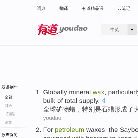
词典
翻译
有道精品课
云笔记
中英
有道 - 网易旗下搜索
双语例句
Globally
mineral
wax
,
particularl
全部
bulk
of
total
supply
.
口语
全球
矿物
蜡
，
特别是
石蜡
形成
了
书面语
youdao
论文
For
petroleum
waxes
,
the Saybo
原声例句