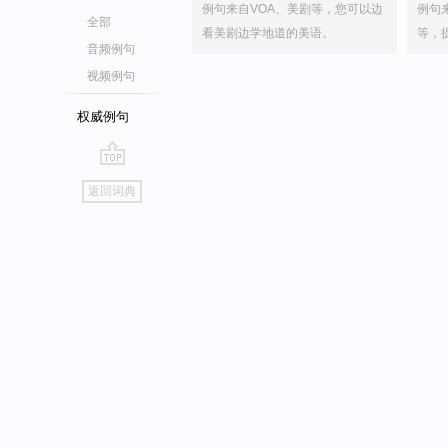
例句来自VOA、美剧等，您可以边
例句
全部
看美剧边学地道的美语。
等，
音频例句
视频例句
权威例句
go
返回词典
top