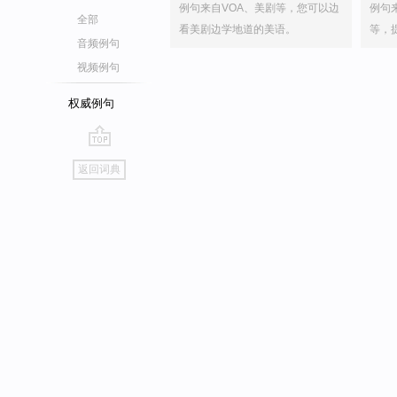
例句来自VOA、美剧等，您可以边
例句
全部
看美剧边学地道的美语。
等，
音频例句
视频例句
权威例句
go
返回词典
top