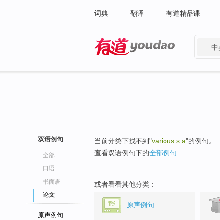
词典
翻译
有道精品课
中
有道 - 网易旗下搜索
双语例句
当前分类下找不到"
various s a
"的例句。
查看双语例句下的
全部例句
全部
口语
书面语
或者看看其他分类：
论文
原声例句
原声例句