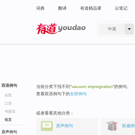
词典
翻译
有道精品课
云笔记
中英
有道 - 网易旗下搜索
双语例句
当前分类下找不到"
vacuum impregnation
"的例句。
查看双语例句下的
全部例句
全部
口语
书面语
或者看看其他分类：
论文
原声例句
权威例
原声例句