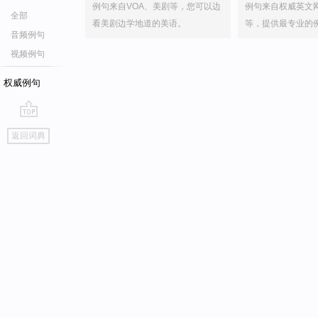
例句来自VOA、美剧等，您可以边
例句来自权威英文
全部
看美剧边学地道的美语。
等，提供最专业的
音频例句
视频例句
权威例句
go
返回词典
top