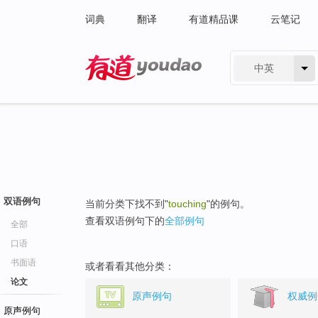
词典
翻译
有道精品课
云笔记
中英
有道 - 网易旗下搜索
双语例句
当前分类下找不到"
touching
"的例句。
查看双语例句下的
全部例句
全部
口语
书面语
或者看看其他分类：
论文
原声例句
权威例
原声例句