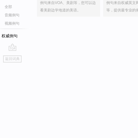
例句来自VOA、美剧等，您可以边
例句来自权威英文
全部
看美剧边学地道的美语。
等，提供最专业的
音频例句
视频例句
权威例句
go
返回词典
top