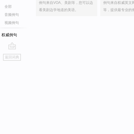
例句来自VOA、美剧等，您可以边
例句来自权威英文
全部
看美剧边学地道的美语。
等，提供最专业的
音频例句
视频例句
权威例句
go
返回词典
top