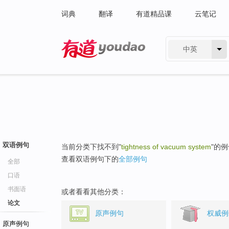
词典
翻译
有道精品课
云笔记
中英
有道 - 网易旗下搜索
双语例句
当前分类下找不到"
tightness of vacuum system
"的
查看双语例句下的
全部例句
全部
口语
书面语
或者看看其他分类：
论文
原声例句
权威例
原声例句