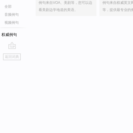
例句来自VOA、美剧等，您可以边
例句来自权威英文
全部
看美剧边学地道的美语。
等，提供最专业的
音频例句
视频例句
权威例句
go
返回词典
top