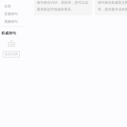
例句来自VOA、美剧等，您可以边
例句来自权威英文
全部
看美剧边学地道的美语。
等，提供最专业的
音频例句
视频例句
权威例句
go
返回词典
top