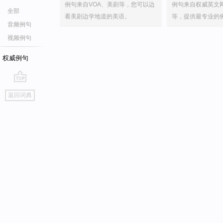
例句来自VOA、美剧等，您可以边
例句来自权威英文
全部
看美剧边学地道的美语。
等，提供最专业的
音频例句
视频例句
权威例句
go
返回词典
top