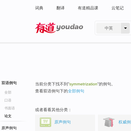
词典
翻译
有道精品课
云笔记
中英
有道 - 网易旗下搜索
双语例句
当前分类下找不到"
symmetrization
"的例句。
查看双语例句下的
全部例句
全部
口语
书面语
或者看看其他分类：
论文
原声例句
权威例
原声例句