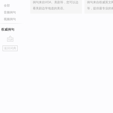
例句来自VOA、美剧等，您可以边
例句来自权威英文
全部
看美剧边学地道的美语。
等，提供最专业的
音频例句
视频例句
权威例句
go
返回词典
top