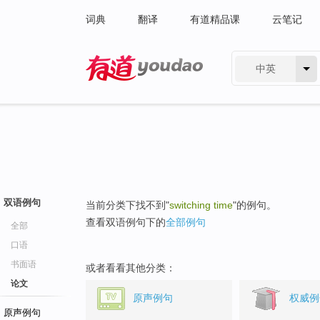
词典
翻译
有道精品课
云笔记
中英
有道 - 网易旗下搜索
双语例句
当前分类下找不到"
switching time
"的例句。
查看双语例句下的
全部例句
全部
口语
书面语
或者看看其他分类：
论文
原声例句
权威例
原声例句