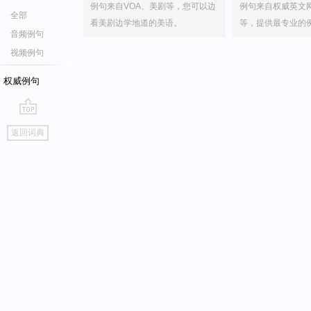
例句来自VOA、美剧等，您可以边
例句来自权威英文
全部
看美剧边学地道的美语。
等，提供最专业的
音频例句
视频例句
权威例句
go
返回词典
top