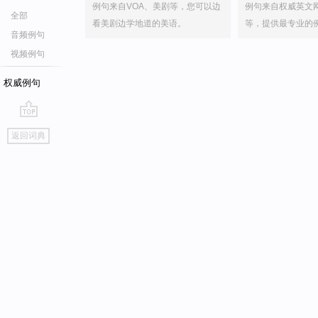
例句来自VOA、美剧等，您可以边
例句来自权威英文
全部
看美剧边学地道的美语。
等，提供最专业的
音频例句
视频例句
权威例句
go
返回词典
top