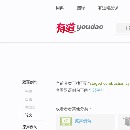
词典
翻译
有道精品课
中
有道 - 网易旗下搜索
双语例句
当前分类下找不到"
staged combustion cy
查看双语例句下的
全部例句
全部
口语
书面语
或者看看其他分类：
论文
原声例句
原声例句