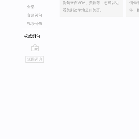
例句来自VOA、美剧等，您可以边
例句
全部
看美剧边学地道的美语。
等，
音频例句
视频例句
权威例句
go
返回词典
top