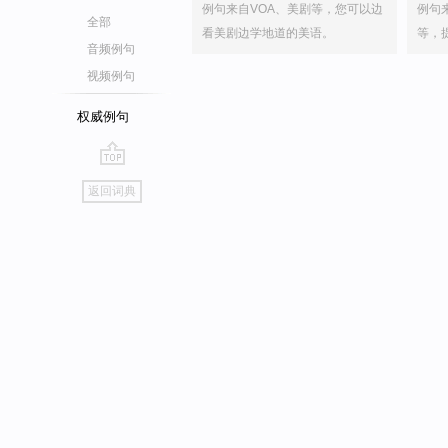
例句来自VOA、美剧等，您可以边
例句
全部
看美剧边学地道的美语。
等，
音频例句
视频例句
权威例句
go
返回词典
top