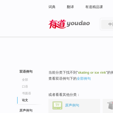
词典
翻译
有道精品课
中
有道 - 网易旗下搜索
双语例句
当前分类下找不到"
skating or ice rink
"的
查看双语例句下的
全部例句
全部
口语
书面语
或者看看其他分类：
论文
原声例句
原声例句