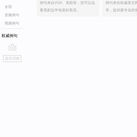
例句来自VOA、美剧等，您可以边
例句来自权威英文
全部
看美剧边学地道的美语。
等，提供最专业的
音频例句
视频例句
权威例句
go
返回词典
top