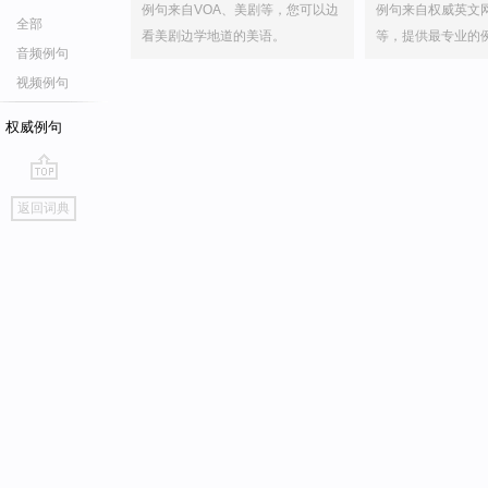
例句来自VOA、美剧等，您可以边
例句来自权威英文
全部
看美剧边学地道的美语。
等，提供最专业的
音频例句
视频例句
权威例句
go
返回词典
top