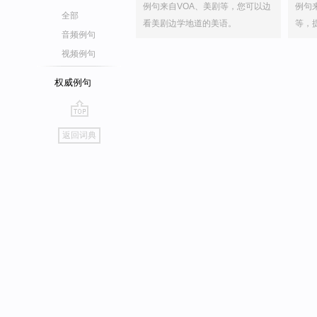
例句来自VOA、美剧等，您可以边
例句
全部
看美剧边学地道的美语。
等，
音频例句
视频例句
权威例句
go
返回词典
top