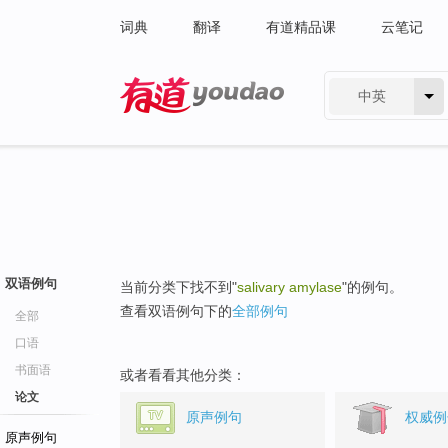
词典
翻译
有道精品课
云笔记
中英
有道 - 网易旗下搜索
双语例句
当前分类下找不到"
salivary amylase
"的例句。
查看双语例句下的
全部例句
全部
口语
书面语
或者看看其他分类：
论文
原声例句
权威例
原声例句