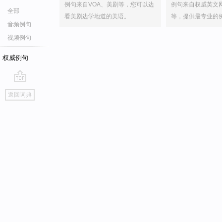
例句来自VOA、美剧等，您可以边
例句来自权威英文
全部
看美剧边学地道的美语。
等，提供最专业的
音频例句
视频例句
权威例句
go
返回词典
top