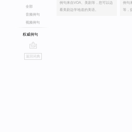
例句来自VOA、美剧等，您可以边
例句
全部
看美剧边学地道的美语。
等，
音频例句
视频例句
权威例句
go
返回词典
top