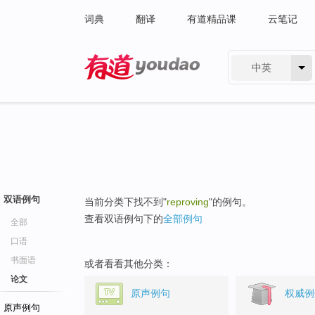
词典
翻译
有道精品课
云笔记
中英
有道 - 网易旗下搜索
双语例句
当前分类下找不到"
reproving
"的例句。
查看双语例句下的
全部例句
全部
口语
书面语
或者看看其他分类：
论文
原声例句
权威例
原声例句