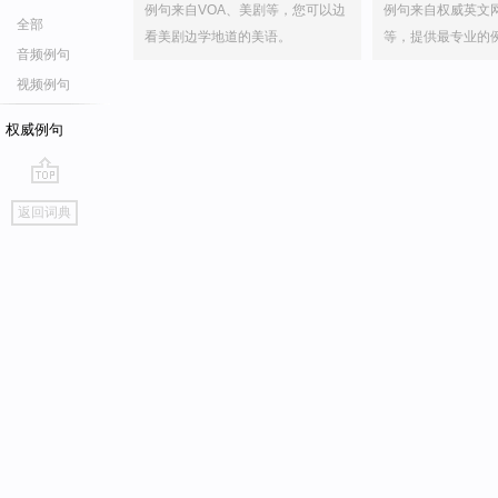
例句来自VOA、美剧等，您可以边
例句来自权威英文
全部
看美剧边学地道的美语。
等，提供最专业的
音频例句
视频例句
权威例句
go
返回词典
top