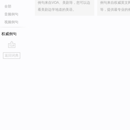
例句来自VOA、美剧等，您可以边
例句来自权威英文
全部
看美剧边学地道的美语。
等，提供最专业的
音频例句
视频例句
权威例句
go
返回词典
top