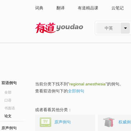
词典
翻译
有道精品课
云笔记
中英
有道 - 网易旗下搜索
双语例句
当前分类下找不到"
regional anesthesia
"的例句。
查看双语例句下的
全部例句
全部
口语
书面语
或者看看其他分类：
论文
原声例句
权威例
原声例句