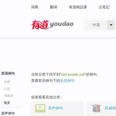
词典
翻译
有道精品课
云笔记
中英
有道 - 网易旗下搜索
双语例句
当前分类下找不到"
red purple soil
"的例句。
查看双语例句下的
全部例句
全部
口语
书面语
或者看看其他分类：
论文
原声例句
权威例
原声例句