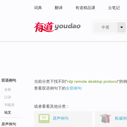
词典
翻译
有道精品课
云笔记
中英
有道 - 网易旗下搜索
双语例句
当前分类下找不到"
rdp remote desktop protocol
"的
查看双语例句下的
全部例句
全部
口语
书面语
或者看看其他分类：
论文
原声例句
权威例
原声例句