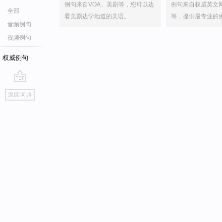
例句来自VOA、美剧等，您可以边
例句来自权威英文
全部
看美剧边学地道的美语。
等，提供最专业的
音频例句
视频例句
权威例句
go
返回词典
top