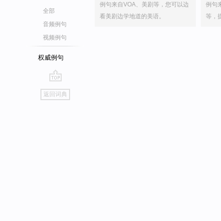
例句来自VOA、美剧等，您可以边
例句
全部
看美剧边学地道的美语。
等，
音频例句
视频例句
权威例句
go
返回词典
top