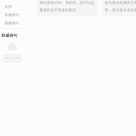
例句来自VOA、美剧等，您可以边
例句来自权威英文
全部
看美剧边学地道的美语。
等，提供最专业的
音频例句
视频例句
权威例句
go
返回词典
top