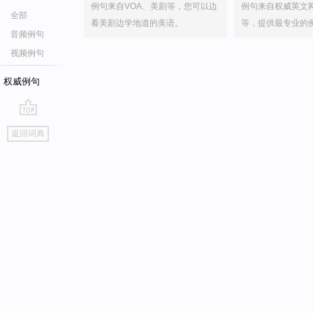
例句来自VOA、美剧等，您可以边
例句来自权威英文
全部
看美剧边学地道的美语。
等，提供最专业的
音频例句
视频例句
权威例句
go
返回词典
top