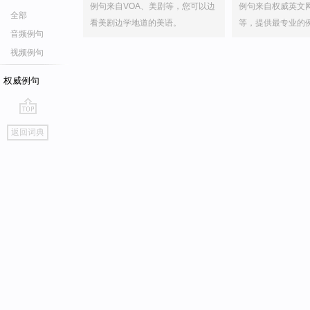
例句来自VOA、美剧等，您可以边
例句来自权威英文
全部
看美剧边学地道的美语。
等，提供最专业的
音频例句
视频例句
权威例句
go
返回词典
top