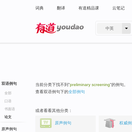
词典
翻译
有道精品课
云笔记
中英
有道 - 网易旗下搜索
双语例句
当前分类下找不到"
preliminary screening
"的例句。
查看双语例句下的
全部例句
全部
口语
书面语
或者看看其他分类：
论文
原声例句
权威例
原声例句