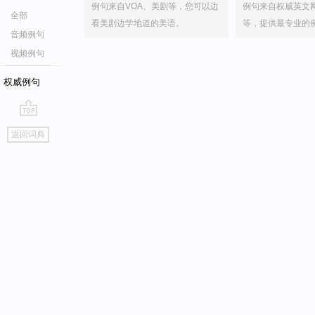
例句来自VOA、美剧等，您可以边
例句来自权威英文
全部
看美剧边学地道的美语。
等，提供最专业的
音频例句
视频例句
权威例句
go
返回词典
top