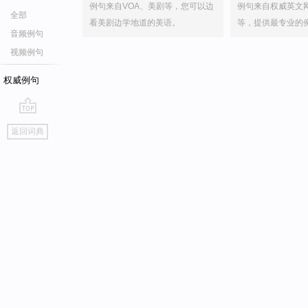
例句来自VOA、美剧等，您可以边
例句来自权威英文
全部
看美剧边学地道的美语。
等，提供最专业的
音频例句
视频例句
权威例句
go
返回词典
top