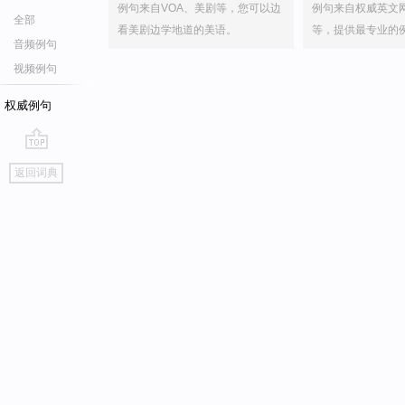
例句来自VOA、美剧等，您可以边
例句来自权威英文
全部
看美剧边学地道的美语。
等，提供最专业的
音频例句
视频例句
权威例句
go
返回词典
top