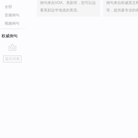
例句来自VOA、美剧等，您可以边
例句来自权威英文
全部
看美剧边学地道的美语。
等，提供最专业的
音频例句
视频例句
权威例句
go
返回词典
top