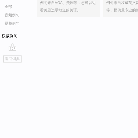
例句来自VOA、美剧等，您可以边
例句来自权威英文
全部
看美剧边学地道的美语。
等，提供最专业的
音频例句
视频例句
权威例句
go
返回词典
top