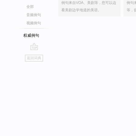
例句来自VOA、美剧等，您可以边
例句
全部
看美剧边学地道的美语。
等，
音频例句
视频例句
权威例句
go
返回词典
top