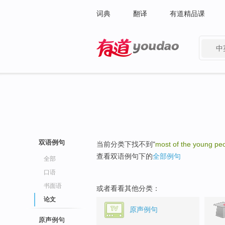
词典
翻译
有道精品课
中
有道 - 网易旗下搜索
双语例句
当前分类下找不到"
most of the young pe
查看双语例句下的
全部例句
全部
口语
书面语
或者看看其他分类：
论文
原声例句
原声例句