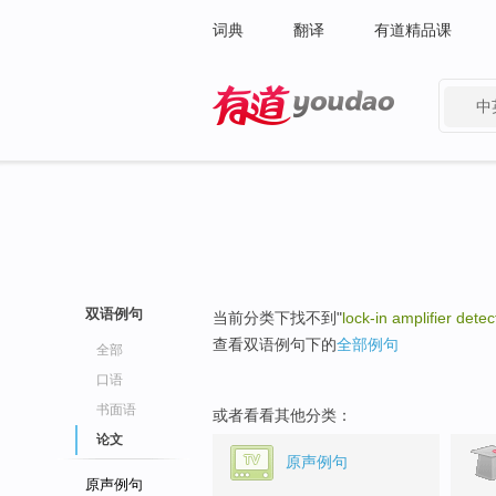
词典
翻译
有道精品课
中
有道 - 网易旗下搜索
双语例句
当前分类下找不到"
lock-in amplifier detec
查看双语例句下的
全部例句
全部
口语
书面语
或者看看其他分类：
论文
原声例句
原声例句