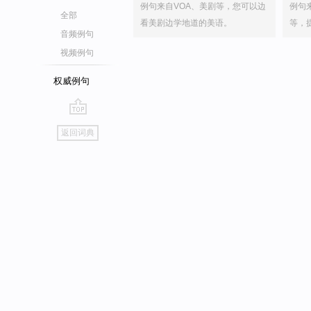
例句来自VOA、美剧等，您可以边
例句
全部
看美剧边学地道的美语。
等，
音频例句
视频例句
权威例句
go
返回词典
top