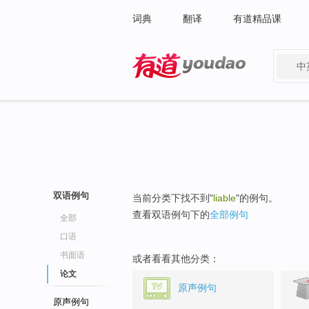
词典
翻译
有道精品课
中
有道 - 网易旗下搜索
双语例句
当前分类下找不到"
liable
"的例句。
查看双语例句下的
全部例句
全部
口语
书面语
或者看看其他分类：
论文
原声例句
原声例句