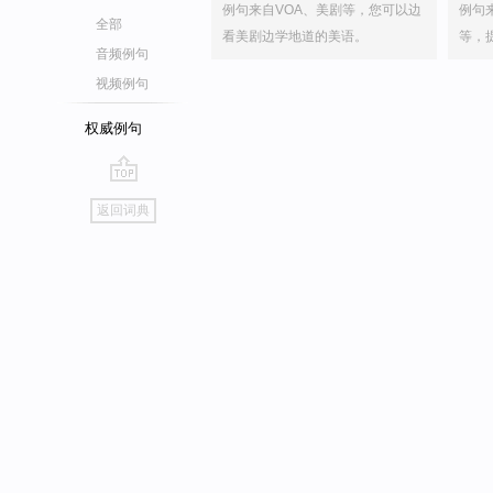
例句来自VOA、美剧等，您可以边
例句
全部
看美剧边学地道的美语。
等，
音频例句
视频例句
权威例句
go
返回词典
top