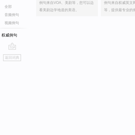
例句来自VOA、美剧等，您可以边
例句来自权威英文
全部
看美剧边学地道的美语。
等，提供最专业的
音频例句
视频例句
权威例句
go
返回词典
top